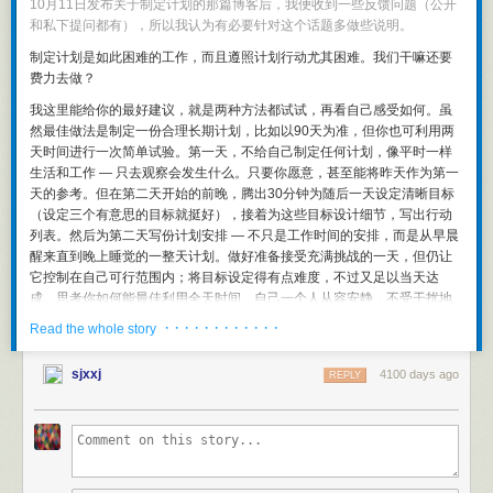
10月11日发布关于
制定计划
的那篇博客后，我便收到一些反馈问题（公开
常见的情绪管理问题（如焦虑、抑郁、愤怒、冲动等）
和私下提问都有），所以我认为有必要针对这个话题多做些说明。
短期和长期的成瘾问题（如网瘾、酒瘾、性瘾等）
制定计划是如此困难的工作，而且遵照计划行动尤其困难。我们干嘛还要
人际沟通、亲密关系、社交障碍和依恋问题
费力去做？
自信、自尊、自律、安全感、责任心等个人问题
青少年的注意力不集中、行为不良或暴力倾向等
我这里能给你的最好建议，就是两种方法都试试，再看自己感受如何。虽
婚姻和家庭中的沟通问题或创伤性事件（如离婚、丧偶、重症、残疾等）
然最佳做法是制定一份合理长期计划，比如以90天为准，但你也可利用两
天时间进行一次简单试验。第一天，不给自己制定任何计划，像平时一样
另外，马术心理疗法也可以应用于团体咨询及拓展训练方面，一般主要以
生活和工作 — 只去观察会发生什么。只要你愿意，甚至能将昨天作为第一
依恋问题、人际沟通和领导力训练几个方面为主。
天的参考。但在第二天开始的前晚，腾出30分钟为随后一天设定清晰目标
马是如何帮助来访者心理疗愈的？
（设定三个有意思的目标就挺好），接着为这些目标设计细节，写出行动
列表。然后为第二天写份计划安排 — 不只是工作时间的安排，而是从早晨
相比猫、狗、牛、羊等其他动物，马具有许多作为心理治疗动物的先天优
醒来直到晚上睡觉的一整天计划。做好准备接受充满挑战的一天，但仍让
势：
它控制在自己可行范围内；将目标设定得有点难度，不过又足以当天达
作为被猎食的动物，马天生具有觉察其他生物意图的能力，因而能立刻对
成。思考你如何能最佳利用全天时间。自己一个人从容安静，不受干扰地
来访者的意图和需求做出反馈，帮助来访者提高对自己状态和问题的觉
完成制定计划的工作。最后照你写下的计划，尽最大努力过好第二天生
· · · · · · · · · · · ·
Read the whole story
察，加深对自己的特点和模式的了解。
活。
马是注重社会关系的群居动物，生活在与人类家庭结构类似的种群中，并
按照这样过完第一天和第二天后，你再决定自己更喜欢哪种生活。你可以
sjxxj
出于自身安全需要随时随地在寻求与其他生命的接触、关系与领导。通过
4100 days ago
REPLY
在每天结束时对当天体验做好记录总结，或直接靠感觉判断；也许你能为
观察马和与马沟通，来访者可以发现自己的关系模式，尝试学习和实践积
每天的生活感受从1到10给出评分。想想若分别按照第一和第二种方式生活
极健康的关系模式，并将这种模式转化到日常生活中的人际关系和亲密关
365天后，自己会抵达何处。请注意我们对最终回答不持正确与否的论断。
系去。
你做出的选择都将依据个人价值观进行判断。
马主要对人的肢体语言而非口头语言产生反应，它们住在自己的身体里而
非头脑中，要与它们建立关系，来访者就要接受挑战，尝试时刻觉察自己
你在第二天很可能经历的是，事情并未总按计划进行。这很正常。即使当