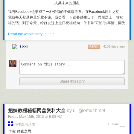
的全部作用，就在于影响你的现在。但通过利用连续一致、内在相连的未
人类未来的朋友
来愿景，做出一天又一天的相应决定，你会开始营造出前进势头，最终实
我与Facebook也形成了一种类似的不健康关系。在Facebook问世之初，
现自己的那些目标。
我就每天登录并且乐此不疲。我会看一下谁要过生日了，而后送上一段祝
我现在没有制定计划，大多数时候在实现个人目标上也毫无问题。制定计
福的话。到了今天，给好友送上生日祝福成为一件非常“可怕”的事情，因为
划似乎有点多余。我为何要麻烦自己这样做？
Facebook上的好友太多了，每天都有人过生日，几乎像洪水一样将我淹
· · · ·
Read the whole story
没。我担心漏掉一两个好友的生日，最后逼得我干脆不给所有人送上生日
如果你没有什么真正伟大的目标，就无需制定计划。但倘若如此，你很可
祝福。Facebook让你知道任何一个人的“特殊日子”是什么时候，但如果没
能在目标设定上低估了自己。例如，要是你有份工作并设定了今年收入增
有Facebook，你又很难记住这些特别日，这会让人感到很抑郁。你还能凭
sjxxj
4101 days ago
长10%的目标，只要你继续像以往一样工作，就能期待达成此目标，那你
REPLY
自己的记忆回想起任何一个人的生日是哪一天吗？你是否也和我一样，丧
为何还需制定一份详细计划？你根本不需要。但这种目标挺无力的，难道
失了部分记忆？
不是吗？
实际上，如果我不用笔把一件事情记在纸上——依我之见，现在用这种方
现在，要是你定下一个雄心勃勃的目标，想让今年收入增长100%，又会怎
式的人已经不多了——我便会觉得自己会永远忘记这件事情，即使我只需
样？而且你看出这种目标在现有工作中，实质上不可能被动发生。此时你
要点点鼠标便会记起这件事情。现在，我已经将Twitter作为我的一个大脑
就得拨开脑中迷雾，好好想想了。这种情形需要你思考一年后想成为的样
Share this story
辅助工具。我上周做了什么？碰到这样的问题时，我就查一下Twitter上的
子，并指导自己在接下来的30或90天内需要做什么。很可能你对第一步该
记录，看看我在上周发了什么帖子。或者在Instagram上打开我的在线剪贴
做什么根本就不清楚。达成此目标的方法有可能存在，但实现它的途径并
簿，看看自己上周干了什么。
非显而易见。这种目标要求你在行动上保持积极主动和连续一致；只是被
动地随波逐流，无法将你带向这样的雄心目标。
现在请想象上述情景.... 假如经过15小时努力，你制定出一份步步相扣的计
把妹教程秘籍网盘资料大全
by u_@emuch.net
划，能确切展示自己需要做什么，便可在未来一年让个人收入增长100%，
Friday May 15
th
, 2015
at
9:08 AM
科幻片《机械战警》
这时又将怎样？这份计划会非常清晰地告诉你，为实现目标，本周你就必
小木虫 电子书
1 Share
须开始做什么。这份计划让你感到言之有理 — 虽然绝不轻松，但你很清楚
我是个路痴，经常搞错方向，不得不依赖iPhone导航。（也许我并不是个
作者: 静夜之思
若自己按计划行动，便很可能达成此目标。倘若如此，那15小时是不是你
路痴，只是不分东南西北罢了，谁知道呢？）既然我的口袋里装着整个世