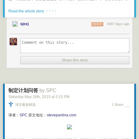
我不敢肯定给机器人当受试者能有多赚钱。但表达感情宣布自己喜欢什
担任“辅助咨询师”工作，而不是作为“咨询工具”存在），辅助来访者与马的
么，是我们作为人类的神圣权利，将来可能还是义务，是机器人必须为人
· · · ·
关系及体验，以此来加深来访者对自身关系模式的觉察和了解，帮来访者
Read the whole story
服务而不是相反的主权宣示。
尝试学习和建立与自身和与他人健康的关系模式，并在这样稳定互信的关
过去，说一个人的大脑像电脑是夸他；将来，说人脑像电脑可能是骂人。
系的基础上，催生来访者日常生活各个领域中的改变。
sjxxj
4097 days ago
REPLY
在机器人时代，我们要想的是怎么让自己更像一个“人”，而不要追求像电
马术心理疗法的重点不在于马术或骑乘，而在于通过各类与马有关的地面
脑！崇拜电脑，是人类历史上非常短暂的文化。
工作和骑乘活动，来发展来访者在非言语沟通、问题解决、领导力、团队
我在本文中用到了一些从网上取得的现成知识，可以说机器人对本文有所
协作等方面的技能。并通过建立来访者与马之间的关系，帮助来访者体验
帮助。但主要内容和结论，不论对错，都是我的原创，你不可能在任何搜
依恋、支持、信任、责任、关爱等人类关系中的核心体验和情感，用以解
索引擎中搜索到，所以我敢说这篇文章机器人写不出来，所以我敢拿稿
决心理创伤、人际关系、情绪管理、自尊自信、社会支持等方面的心理和
Share this story
费。
生活问题。
……或者，至少现在它们还写不出来。
在马术心理咨询 / 治疗中，心理咨询师同时担任心理咨询师和马术师工作，
因此需要同时接受心理咨询和马术两方面的专业训练。而
来访者则不需要
———-
有任何马术经验
，即使是从来没有接触过马的人也可以接受马术心理咨
[1] 这方面的详细报道，参加《连线》杂志，Can an Algorithm Write a
询，马术经验丰富的咨询师会带领来访者熟悉马匹、学会沟通、进入状
制定计划问答
by SPC
Better News Story Than a Human Reporter? Steven Levy, 04.24.12.
态。
Saturday May 16
th
, 2015
at
3:15 PM
马术心理疗法的应用范围？
译言最新精选
1 Share
由于马术心理疗法强度大、见效快，一般来说可作为中短期疗法使用。它
译者：
SPC
原文地址：
stevepavlina.com
也可以与其他类型的疗法混用，作为在中长程疗法中间穿插的独立或辅助
咨询
，帮助来访者快速突破心理上的瓶颈，促使积极改变发生。以下是一
些常见的马术心理咨询应用领域：
急性和慢性的心理创伤疗愈（包括性侵犯、车祸、长期言语情感暴力等）