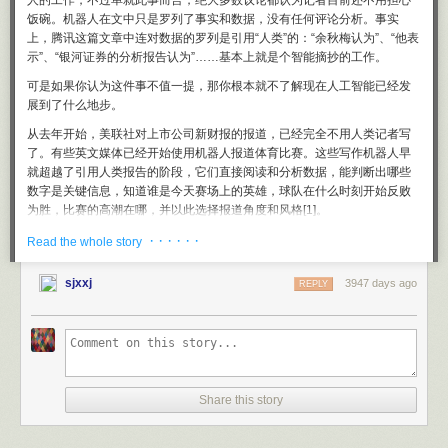
人的工作，不过单就此事而言，绝大多数议论都认为记者目前还不用担心
饭碗。机器人在文中只是罗列了事实和数据，没有任何评论分析。事实
上，腾讯这篇文章中连对数据的罗列是引用“人类”的：“余秋梅认为”、“他表
示”、“银河证券的分析报告认为”……基本上就是个智能摘抄的工作。
可是如果你认为这件事不值一提，那你根本就不了解现在人工智能已经发
展到了什么地步。
从去年开始，美联社对上市公司新财报的报道，已经完全不用人类记者写
了。有些英文媒体已经开始使用机器人报道体育比赛。这些写作机器人早
就超越了引用人类报告的阶段，它们直接阅读和分析数据，能判断出哪些
数字是关键信息，知道谁是今天赛场上的英雄，球队在什么时刻开始反败
为胜，比赛的高潮在哪，并以此选择报道角度和风格[1]。
有多家公司提供这种机器人写作服务。其中有一家叫做Narraive Scienece
· · · · · ·
Read the whole story
的，发现写新闻还不是最赚钱的，最赚钱的业务给公司写企业内部报告。
机器人收集你企业的各种信息，发现你的趋势、成就和问题，生成的报告
sjxxj
3947 days ago
REPLY
中有判断、有结论、有建议 — 基本上就是商业咨询的活。
这是腾讯在中国的一小步，其背后却是机器人在世界的一大步。
有些媒体不告诉你哪篇文章是机器人写的，所以你可能早就看过而不自
知。关键在于，机器人写的东西不但不比人写的差，而且可能比人写的更
好。
Share this story
据此我以为，这个世界正在经历深刻的变革：人靠知识谋生的主流方法一
变再变。