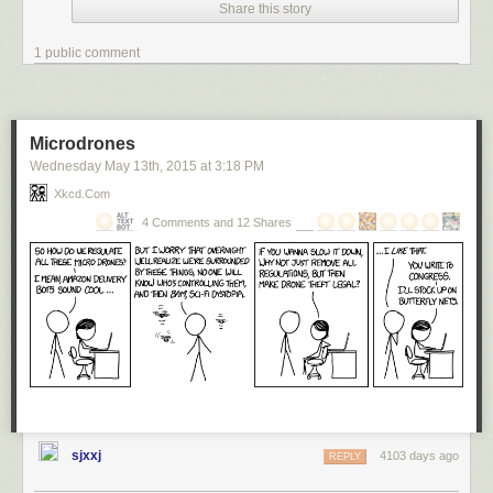
的日历工具。我不会用此年历安排日常事务；它只用于记录将在特定日子
Share this story
鍾院士當時發展出一個研究羽毛發育的方便方法。就是把成雞的羽毛拔
发生的事情。例如，我能从中看出下周三有个Toastmasters聚会，周四要
下，毛囊內的幹細胞會重新生長出新的羽毛，如果在剛拔毛不久後就把一
与财务顾问会面，而周六有场演讲比赛。那就是我下周的预约安排。
1 public comment
種帶有外來基因的反轉錄病毒注入毛囊，新長出的羽毛就會發展出該轉殖
价值观列表和使命宣言
— 我在此网站的
关于页面
已列出自己的价值观，写
入的基因，藉此改變羽毛的發育。這個方法是其他組織器官難以做到的，
下了个人使命宣言。当自己必须做出重大长期决定，无论在何时，我都会
加上羽毛形態複雜，可以產生的變化多樣，因此成了很優異的研究材料。
根据它们做出最后决定。这些内容也都保存在Action Outline软件中，我可
鍾院士二○○二年在《自然》發表的論文，首先演示了這個系統的優勢，他
Microdrones
以随时用快捷键调出查看。
們利用反轉錄病毒轉殖基因的方法，調控了幾種發育關鍵分子的濃度，發
Wednesday May 13
th
, 2015
at
3:18 PM
目标列表
— 这是我所有长期目标（至少以90天为间隔）的列表。其中一些
現幾種訊號蛋白質決定了羽毛的成長情形，造就巨形羽軸、多根羽軸和羽
Xkcd.com
可能至少要用十几年才能完成。这些目标全都按照类别经过整理（身体、
枝增生的羽毛。同時也發現羽毛發育的步驟是先形成羽枝、再長出羽軸，
社交、事业、财务，等等）。此列表也包含在Action Outline中。每周我会
4 Comments and 12 Shares
所以合理推論羽毛在演化的過程中，應該是先出現羽軸不完整的絨羽，然
至少查看一次，每隔1-2周对它进行更新。
後才是羽軸完整的正羽。
项目列表
— 这是我着手的全部项目的列表，也保存在Action Outline中。为
因為鍾院士在羽毛發育的分子機制上的先驅研究，科學家得以瞭解到一根
创建此列表，我把个人大目标切分为各种小项目，以便于衡量和达成。例
羽毛在發育時需要的分子機制。各種訊號分子的濃度調控了羽軸、羽枝、
如，若某个目标是要赚取一定数目的金钱，我就会设置一个项目，来定义
小羽枝的數量和粗細，像是WNT3A的濃度梯度決定了羽毛會長成絨毛或正
必须做什么才能赚得此数目。这些项目会根据优先性被排序，我常在每个
羽。由於鳥類不同身體部位的分子調控的差異，鳥類能夠在身上不同處長
项目标题下添加笔记，通过头脑风暴为每个项目构思各种想法点子。因
出形態各異的羽毛、例如絨羽、覆羽、飛羽、尾羽等等。
此，若自己突然为某个闲置项目想出一个点子，便可快速在笔记里输入那
也因為羽毛發育的調控可能產生的組合頗多，造就了鳥類多彩多姿的羽
些想法，再返回当前所做项目。
毛。古生物學家在恐龍化石上也找到了形態各異的羽毛，也是很合理的。
90天计划
— 这是我未来90天需做事项的计划。在此前关于季度计划的那篇
◎台灣的羽毛研究
博客里，我已探讨过它，这个计划也保存在Action Outline中。我会每天查
sjxxj
4103 days ago
REPLY
看并每周对它进行更新。每个季度再重新进行规划。
「鍾正明院士的工作你聽過嗎？」中央研究院生物多樣性中心主任李文雄