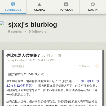
BLURBLOGS
GLOBAL
POPULAR
LOG IN
sjxxj's blurblog
9
stories
·
0
followers
你比机器人强在哪？
by 同人于野
Friday October 16
th
, 2015
at
1:42 PM
学而时嘻之
2 Shares
（南方都市报 2015年09月30）
最近腾讯财经一篇看似普通的报道引起了广泛的兴趣 —
《8月CPI同比上涨
2.0% 创12个月新高》
— 因为这篇文章是机器人写的。此文有图有数据，
分段清楚语句通顺意思明白，如果不知道的话，所有读者都会认为它出自
一位熟练记者之手。
这有点让人惊奇，但并未引起任何恐慌。我们都知道机器人有可能会抢走