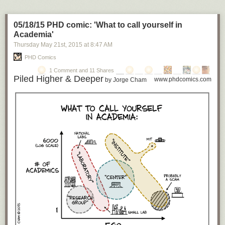
很久以前，人们佩服有知识的人，知识本身就很值钱。
05/18/15 PHD comic: 'What to call yourself in
不久之前，互联网时代，人们可以用搜索引擎得到想要的信息，知识本身
Academia'
就不再值钱了。注意不值钱不等于不重要 — 空气不值钱但是很重要 — 你
必须有知识，但是你不能单靠有知识获得财富。这个时代的知识价值在于
Thursday May 21
st
, 2015
at
8:47 AM
主动搜集和整理知识的能力。比如腾讯机器人新闻出来的第二天，“全媒
PHD Comics
派”立即发表一篇
《5分钟科普“机器新闻”前世今生！》
，综合介绍了各家机
1 Comment and 11 Shares
器新闻的状况，图文并茂通俗易懂，你说这篇文章值钱不值钱。
Piled Higher & Deeper
www.phdcomics.com
by Jorge Cham
按今天最高标准，未必值钱。因为机器人既然会写报告，也完全可以写出
类似的文章。我们甚至可以认为任何报告性的文章、包括大部分“科普”文
章、百科问答知道之类的文章，在近期都有可能完全由机器人来写。也许
媒体甚至根本就没必要保留这种文章，谁想了解哪方面内容完全可以随时
让机器人根据这个特定读者的学识和口味专门写一篇。
那么今天什么值钱？也许使用知识的能力值钱。你总不能用搜索引擎来诊
断自己的病情，对吧？还得靠医生的专业判断。
但是有一个非常厉害的东西已经存在多时了，它一旦被正式推向市场，就
会立即让使用知识的能力也变得不再值钱。这就是IBM的人工智能系
统，“华生”。它已经比任何医生懂得都多，它不再是简单搜索关键词，而是
在相当程度上能够“理解”你的问题，它可以被用于疾病诊断和提供治疗建
议。这样的系统，很快将会全面进入医学、法律和金融咨询领域。