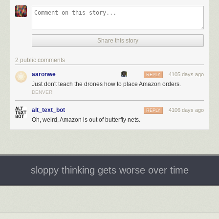
院士如此問道。
30天目标和计划
— 此文档包含我在未来30天打算着手的短期目标和计划，
也保存在Action Outline中。我至少每周会查看和更新这份计划一次。这份
當時是二○○九年的九月，我剛從加州大學戴維斯分校拿到遺傳學博士，回
文档的意义，在于将90天计划的头30天，细分为更易操作的时间间隔。这
台灣中研院李院士實驗擔任博士後研究員。
份文档与90天计划之间，存在大量往返修改工作。
剛聽到我有些吃驚，因為我曉得鍾院士的工作，記得二○○二年他在《自
Share this story
30天日程安排
— 到这一步，我会把30天目标和计划落实成每周和每日计
然》的那篇經典論文刊出時，當時清大生科系碩士班指導教授，當過國立
划。虽然我已有30天的总体安排，但自己只会做出未来1-2周的具体计划。
自然科學博物館及現任《科學人》（
Scientific American
）雜誌總編輯李家
2 public comments
这样我就将30天的目标，细分成更小的独立行动步骤。之后我再决定要在
維老師就很興奮地來找我們，說
《自然》
有一篇有關羽毛演化研究的重大
哪些天完成这些行动。我不会为此计划使用日历，只是在Action Outline中
aaronwe
4105 days ago
REPLY
突變，是一位在加南大任教的台灣人完成的，要我們趕快下載印給他看。
排出连续几天的行动列表，这样就能快速轻松地进行编辑（点击拖拽各项
Just don't teach the drones how to place Amazon orders.
李家維老師對恐龍羽毛非常感興趣，常常把長羽毛恐龍的新發現掛在嘴
任务便可），而且能看出自己在未来多天要安排的内容。我还可将年历中
DENVER
邊。
的相应预约安排插入30天日程。我发现这是自己尝试过的最高效方法。全
alt_text_bot
我當時說知道，李院士就說那很好，因為他希望我跟鍾院士合作。李文雄
4106 days ago
部操作都能在Action Outline中完成，自己可随时调用个人安排并添加/移除
REPLY
院士在分子演化的領域無人不知、無人不曉，他在十幾年前撰寫的《分子
Oh, weird, Amazon is out of butterfly nets.
各项内容。纸质日历主要用于30天以上的长期计划；短期计划则不必用
演化》（
Molecular Evolution
）教科書，迄今仍是研習分子演化必讀的經
它。30天日程安排仅用于为当月各天安排任务；无需再有更细分的用途。
典，沒想到他對羽毛的演化發育生物學也非常感興趣。我要到中研院工作
我每天都会更新此文档。
前，寫了份研究計畫書，提出用酵母菌研究蛋白質的分子演化。雖然我博
每日事项列表和安排
— 每天结束时，我都会查看上面提到的那些文档，以
士班是用果蠅進行遺傳研究，可是單細胞的酵母菌理論上更好上手。所以
决定第二天该干什么。然后我会在个人工作日记里（纸质笔记本），制定
我聽說要改用禽類做研究材料時，感到非常驚訝。
sloppy thinking gets worse over time
一份待做事项列表，在其中包含所有第二天需要完成的目标任务，同时可
我從小也對羽毛著迷，覺得羽毛是最漂亮的生物構造。公鳥簡直就是生物
以加入任何即时性任务，例如回复过去24小时打来的电话。这份列表包括
界中最高明的藝術家，而母鳥的羽毛雖然一般上沒那麼亮麗，可是卻是品
我的私人和生意事务，还有各种预约安排。为第二天创建完毕待做事项列
味不凡的鑑賞者。千里馬常有，而伯樂不常有。儘管公鳥的羽毛能夠因為
表后，我会再根据每小时的安排创建一份列表。我喜欢以2小时为时间段完
遺傳變異而變幻萬千，但決定誰能留下後代子孫傳承新意的，還是母鳥
成工作，所以基本上就把每天切分为几段这样的时间，中间加入休息或吃
啊。我博士班雖然是以果蠅為研究材料，但是卻也是研究雄果蠅性徵的性
饭安排，最后再将各种任务填入每个时间段内。现在我就能看清明天会是