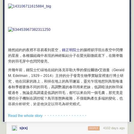
机之间的一个过滤器。智能手表让我们获得主动权，决定是否允许被人打
我曾试过制定计划，但那些计划从没奏效，所以对这套做法观念有点失
扰，因为查看手表要比查看口袋里的智能手机简单的多。智能手机会让我
望。我是不是有问题？
们随时随地陷入焦虑之中，简直能把我们逼疯。苹果手表只会发出轻微的
嗡嗡声，社交成本更低。从这个意义上说，苹果手表有点像镇静剂。”
你没问题。制定出好的计划很难很难。它就像其他重要技能一样，需要花
费大量耐心和练习才能学会。若你坐下来写了一份计划，结果毫无用处，
我并不确定两年内会不会买苹果手表。我并不是一个脾气粗暴并且守旧的
请别将这次挫折作为理由，去责备制定计划的行为本身。你更应考虑的
技术恐惧者，我能意识到科技的价值所在。我的工作和生活的大部分时间
是，自己仅需继续练习制定计划的技能，还有实际执行能力。能够设定一
都在线上度过。我喜欢各种新奇的科技产品，就像很多人一样。
个雄心勃勃的目标，并创造一份实现它的计划，然后一路照计划努力工
作，直至获得胜利，这是种可能要毕生实践才会精通的技能。
雖然紐約的夜裡不容易看到星空，
鍾正明院士
的腦裡卻浮現出夜空中閃爍
的星座，各種腦組織中表現的神經黏結分子在螢光顯微鏡底下，在雞脊髓
你如何制定一份计划？会用什么工具？
旁的羽毛芽中也閃閃發亮。
1997年，麻省理工学院的学生萨德·斯塔纳制造了一台屏幕可挂在眼镜上的
多年来我试用过众多不同的计划制定和“生活管理”工具，对其中一些还有强
电脑，几乎到哪都戴着，一戴就是很多年
卅幾年前，鍾院士忙碌地在紐約洛克菲勒大學的傑拉爾德•艾德曼（Gerald
烈观点。我肯定会有很多人不认可我的看法，这毫无问题。下面全都是我
M. Edelman，1929 – 2014）主持的分子發育生物學實驗室裡進行博士研
我非常喜欢最近的一集《Invisibilia》（美国国家公共电台的一个非常有趣
基于亲身体验，得出的个人观点。
究，他在回家的路上，和掉在地上的鳥羽邂逅，靈光乍現地想到鳥類每逢
的播客），讲述了上世纪90年代麻省理工学院一名学生的精彩故事。他研
微软Outlook
— 垃圾。这款软件的标语就该是：“By Golgafrinchans, for
春秋季都要換不同的羽毛，高調艷麗的春羽用來把妹，低調暗淡的秋羽保
制出一个非常原始版的谷歌眼镜并且佩戴多年。他用这台戴在脸上的电脑
Golgafrinchans（古董宝贝古人用）”（Golgafrinchan是科幻小说《银河系
暖過冬，無論是高調還是低調的羽毛，都可以來自同一個毛囊，那究竟是
记录下各种瞬间和信息以及与每个人的交往，就像给每段关系创建了一个
漫游指南》中虚构的现代人类祖先，Steve在此用于讽刺。译者注 ）”。我
哪些分子機制在調控呢？鳥羽形態夠複雜，不僅能夠產生多端的變化，也
电子文件夹。这个家伙名叫萨德·斯塔纳。他并不认为以这样一种方式依赖
知道有些人很喜欢这款软件。我非其中一员。Outlook的最大问题就是太缺
容易分析研究，於是他決定以羽毛為研究模式。
电脑会对自己的社交生活产生负面影响，反而觉得会改善社交生活，让自
乏灵活性。你老得使用一种特定范式来制定计划和安排日程。我是个左撇
己几乎成为一个超人。
鍾院士於一九七八年畢業於台大醫學系，可是他卻未投身臨床醫學，反而
子，甚至无法忍受使用它超过一周时间。假如你还不知道Golgafrinchan是
· · · · · · · · · · · · · · · ·
Read the whole story
著迷於生命科學的奧秘，故遠赴洛克斐勒大學攻讀基礎醫學，在諾貝爾生
科技增强人类体验的例子数不胜数。科技能够帮人交到新朋友，赋予无法
什么，那我只能很抱歉的说，你很可能就是个Golgafrinchan。
理學及醫學獎得主、發現免疫系統的蛋白分子之間如何連結的艾德曼博士
说话的人声音，为人们打开一扇门，通往一个充满各种可能性的新世界。
Franklin Planner
— 垃圾，纸质和软件版本都是如此。再次说明，它的问
sjxxj
4102 days ago
REPLY
指導下，致力研究細胞如何形成組織器官的「形態發生」，探討神經細胞
我经常与朋友们讨论我们在20年前无法实现，但今天可以做到的所有令人
题也是缺乏灵活性。你必须得适应Franklin设定的现实模型。这种计划模型