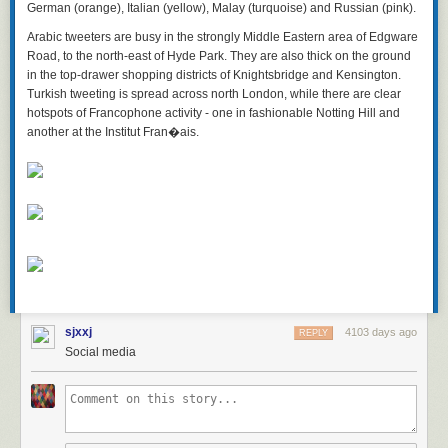
式 — 计划形式可从大到小，从小到大 — 完全任你选择。
German (orange), Italian (yellow), Malay (turquoise) and Russian (pink).
Action Outline
Arabic tweeters are busy in the strongly Middle Eastern area of Edgware
— 这是我在设计高水平计划上，最喜欢使用的一套软件。我
每天都会用它。从表面上看，它并不像计划制定工具。这个程序用起来像
Road, to the north-east of Hyde Park. They are also thick on the ground
Windows Explorer浏览器和微软Word文字处理软件的结合体。在软件界面
in the top-drawer shopping districts of Knightsbridge and Kensington.
左侧，有可扩展的目录结构。界面右侧则是普通的文字编辑窗口。这个程
Turkish tweeting is spread across north London, while there are clear
序能让你创建任意文字内容，并将所有内容组织进一个层级结构。之后你
hotspots of Francophone activity - one in fashionable Notting Hill and
可以随时扩展和折叠此结构，从较高层面审视宏观计划，或进入特定部分
another at the Institut Fran�ais.
這本
《羽的奇蹟》
（
Feathers: The Evolution of a Natural Miracle
）非常生
直接查看细节安排。我最喜欢这个软件程序的地方在于，它为你准备了便
動地述說了許多關於羽毛的故事，讀起來趣味盎然。其實近年來羽毛研究
于管理的层级结构，但没有强迫你使用任何特定计划范式。你完全可以只
在國際上發光發熱的重大突破，有不少都有台灣的科學家參與，這是值得
把它用作文字编辑器，在单一文档中输入整个计划。或将整个计划设计成
台灣驕傲的領域。
可折叠的大纲形式，甚至无需使用软件的文字编辑器部分。你还可将两种
方式结合使用。当我尝试用不同方法制定计划时，发现这款软件都很适
《科學》去年底公布了二○一四年十大科學突破研究，其中一大突破是恐龍
合。我已用它为个人生活创建了一份90天计划，为一本新书设计过大纲，
演化成鳥類的研究，鍾院士的研究居功厥偉，他的研究推演出羽毛的演化
还写过一篇演讲稿。最重要的是，这款软件用起来极其迅捷，能从计划的
發育步驟，讓古生物學家能夠判斷恐龍身上的皮膚衍生物是否為完整的羽
一个部分快速转换到另一部分。我推荐各位下载它的免费试用版本，看看
毛，或者是原始簡單的羽毛，為解開恐龍演化成鳥類之謎提供了重要的線
自己是否喜欢。网上还能找到其他大纲类软件，但这是我个人最喜欢的一
索！
款。
sjxxj
4103 days ago
REPLY
◎羽毛的演化發育生物學
你会为管理时间创建哪些文档，又如何使用它们？
Social media
時間倒帶回到廿幾年前，當中國遼寧的恐龍羽毛出土後，身為國際少數羽
年历
— 首先我有一本纸质年历，一页就是一个月。每年我都从Office
毛研究者，鍾院士對恐龍的羽毛也產生濃厚的興趣。當時有個懸而未決的
Depot商店花5-10美元买一本年历。纸质年历对我来说已经够用。因为自己
問題，也就是
《羽的奇蹟》
裡提到的，羽毛究竟是怎麼演化來的？是先有
的日程不存在大量预约事宜，所以我很少有需要在特定日子和时间去完成
絨羽狀的羽毛？還是先長出細長的羽軸然後再出現羽枝？還是鱗片直接裂
的工作。不过要是我有大量定好时间的约会，很可能就得使用某种更精细
成羽毛的形狀？