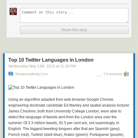
之間如何連結。他一拿到病理學博士學位，就擔任該校分子生物系助理教
惊喜的事情。
对某些项目很适用，但对其他项目毫无用处。
授。一九八七年，轉於美國南加州大學醫學院病理系任教。
正如我前面提到的，我们会进入一个反思点，以更认真严肃的态度思考我
OPA Life Planner
— 完全是垃圾。这款软件基于托尼·罗宾斯的“成果—目的
鍾院士成功找到了神經黏著分子（N－CAM），並研究了其在神經發育中
们使用和依赖的各种工具和玩具。我认为这个反思点已经到来。你能想像
—行动”计划模式设计，但其漏洞比火星探测车还要多。软件名称后来又被
的角色。儘管羽毛和神經組織乍看之下完全不同，可是在組織和器官發育
有这么一天，自己可以借助智能眼镜、智能手表或者智能手机与世界上的
新的缩写替代：RPM（快捷计划方法）。除了软件，它还有像Franklin
時，其實仍是使用同一套「分子工具」，有異曲同工之妙。鍾院士用心獨
所有信息联系在一起？在我看来，这样的未来已经有点电子人时代的味
Share this story
Planner一样的纸质版本。但其最大问题仍是缺乏灵活性。你不得不采用它
闢蹊徑地鑽研鳥羽的「皮毛之道」，逐漸發光發熱，成為世界羽毛研究的
道。
提供的特定计划范式。
先驅和權威。
Palm或其他PDA设备
— Golgafrienchan的天堂装备。虽然从我几年前第
鍾院士不僅在羽毛發育上有重大的成就，他還進一步研究了鳥喙的發育，
一次购买Palm IIIxe后（现已躺在橱柜里），这类技术已有长足进步，但大
發現了鴨喙和雞喙在分子生物層次上的不同，這些雞毛鴨喙的研究成果陸
部分手持设备的计划组织类软件几乎不值一提。屏幕狭小、灵活性差、界
Top 10 Twitter Languages in London
續刊登上了
《科學》（
Science
）、《自然》（
Nature
）、《美國國家科學
面呆板（笔纸都经常比它快），令这种设备成了糟糕选择。我更喜欢不受
院院刊》（
Wednesday May 13
PNAS
）和《細胞》（
th
, 2015
at
11:29 PM
Cell
）
等國際頂尖期刊，其中也包括哺乳
约束地思考，这种设备却束手束脚。
動物的毛髮生長的研究，讓鍾院士的皮毛之道在鳥獸之間暢通。
Visualcomplexity.com
2 Comments
笔和纸
— 我一直都最喜爱的工具之一。便宜、迅捷、随时可用，并且极其
灵活。请试试有无可能在PDA上画个思维导图，或在其狭小屏幕上同时查
看你的日程安排、待做事项和季度计划。但你可以展开多张纸面，快速从
一页翻到另一页 — 纸张能提供大片记录面积。人们已尝试用软件来复制纸
Using an algorithm adapted from web browser Google Chrome,
张的灵活性，但纸张在某些事上依然更显便利与快捷。当然纸张的主要缺
engineering doctorate candidate Ed Manley and spatial analysis lecturer
点，在于编辑更新时非常枯燥乏味，我肯定你也能想到使用纸张的其他一
James Cheshire, both from University College London, were able to
些问题。
detect the language of tweets sent from the London area over the
普通文字编辑软件
summer. Of 3.3 million tweets, 92.5 per cent are, not surprisingly, in
— 还不错。它们没有纸张灵活，但仍比那些制定计划的
专用工具更灵活。你可以使用自己想要的任何计划范式，还能在无需转换
English. The biggest tweeting tongues after that are Spanish (grey),
软件的情况下切换各种范式。而且你能在个人计划的不同部分使用不同范
French (red), Turkish (dark blue), Arabic (green), Portuguese (purple),