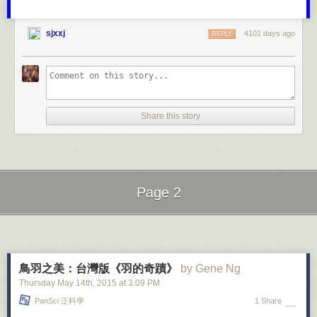
值得付出的个人投资？
界的地图，我为何还要花时间研究街道和路标？（有人说迷路也是一门艺
术，现在的我们是否正失去这门艺术？）
另一方面，要是你想让个人收入增长100%，又没有实现此目标的具体计
sjxxj
4101 days ago
REPLY
划，但仍试图在行动过程中做出个人最佳选择，又会发生什么？你很可能
我觉得自己的做法没什么不对，但我时常产生一种怪异的感觉——自己是
在做出决定时会有更多犹豫和不确定感，而这些感受将导致各种拖延行
不是对科技过于依赖？在看了一段视频之后，我开始反思自己。这段视频
为。你该在公司内朝着职位高升努力工作吗？还是找份新工作？或者辞掉
随机采访夫妇和情侣，问他们是否记得对方的手机号码。有趣的是，没有
工作全职创业？是在保留当前工作的同时开创一份副业？还是兼职做咨询
一个人准确说出对方的号码。几年前，我就用心记住伴侣的电话号码，如
工作？直到并且除非能给每条道路描绘一幅清晰的思维图景，面对这些选
果当初我没有刻意去做这个决定，现在的我一定也记不住她的号码。
择中的任何一项，你都永远不会感到太自信。
Share this story
放弃一些古老的做法和方式并没有什么大不了的，但如果将所有放弃的东
模糊思考会导致行动上的犹豫不决。清晰思考则能让大胆和连续一致的行
西加在一起，你会突然觉得有些可怕，不是吗？随着可穿戴装置走向市
动变得更易实现。而真正雄心勃勃的目标，通常都需要大胆和连续一致的
场，电子人VS勒德分子（反对科技进步和过度依赖科技的人）的争斗被置
行动。
于聚光灯下。谷歌眼镜虽然被很多人视为一个“失败之作”，但我们决不能小
觑这款产品。谷歌眼镜代表了未来的一个发展方向。在将来的某一天，很
所以若你觉得并非真的需要制定计划，有可能一开始你便没有设定富于挑
多人都会把一台电脑戴在自己的脸上。
Page 2
战的目标，对自己也没什么太高要求。假如那就是你想过的生活，完全没
问题，但你干嘛来看我的博客？我们何不做点更有雄心的事情？定个一年
Next Page of Stories
Loading...
后收入加倍的目标… 或写本书并将它出版... 花一个月到你从没去过的国家
旅行... 戒掉吸烟并减去50磅体重… 不管是什么，只要能真正激励你就行。
未来的电子人
好消息是，对于许多目标，已有实现它们的现成计划。例如，若你想跑马
现在，苹果手表以及其他智能手表又横空出世，未来还会有更多智能产品
拉松，就有为期6个月的现成培训项目。只要你每天机械执行，便可逐渐培
鳥羽之美：台灣版《羽的奇蹟》
by Gene Ng
问世。最初，可能不会有很多人需要这些产品，但它们终将成为一件生活
养出所需耐力水平，最终在比赛日至少跑完长达26.2英里的路程。与你从
Thursday May 14
th
, 2015
at
3:09 PM
必需品。最后，我们所有人的大脑都会植入智能芯片。我最喜欢的作家之
头设计那些计划相比，现成计划并非意味着更加轻松容易。但利用其他人
PanSci 泛科學
1 Share
一约翰·赫尔曼这样写道：“苹果手表将成为你和吞噬你注意力的可怕智能手
已证明成功的计划，肯定能帮你节省一些时间。