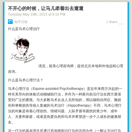
情。机器人，是彻底的经验主义者。
不开心的时候，让马儿牵着出去遛遛
人的一个任务是打破常规。近年美国总统选举越来越强调大数据的作用，
Tuesday May 19
th
, 2015
at
9:16 PM
候选人举手投足都试图合乎机器的要求，处处循规蹈矩地满足选民，结果
选民也厌倦了。现在横空出世的共和党候选人川普却不按常理出牌，以性
知乎日报
1 Share
情中人的面目竞选，动不动就语出惊人，民调反而领先。
什么是马术心理治疗
我老婆做菜不爱看菜谱，经常尝试自己发明新做法，往往做的不怎么好
吃。但那一刻我感觉她身上充满了人性的光辉。
不过机器人并非就不能创新。机器人可以用组合、进化、甚至穷举的方法
创造一系列新东西，一一比较性能，再选拔其中有价值的推出来。这不需
要奇思妙想，这是纯暴力破解。在工业材料和制药业中，这种创新方式非
常常见。这个，人比不了。
清流，
留美心理咨询师，提供北京本地和外地远程心理
咨询。
机器人也可以生成一大堆新的诗句和歌词，只不过这时候它无法判断哪句
最好听。
什么是马术心理疗法？
因为只有人才能判断。人的喜好，可能是一个特别难以用机械化的方式琢
马术心理疗法（Equine-assisted Psychotherapy）是近年来西方兴起的一
磨的东西，有很多人试图用数据分析的方法预测哪个电影剧情能大卖，结
种关系导向的体验式动物辅助疗法
，并作为一种新兴前沿疗法在西方逐渐
果都不太成功。
受到广泛的重视。与大多数马术从业人员所知的，用以辅助自闭症、脑损
伤和脊椎损伤等病人复健的马术治疗（Hippotherapy）不同，马术心理疗
所以人的第二个任务就是表达自己的好恶。你的任何情感流露，哪怕是一
法的对象是有着心理创伤、情绪问题、人际矛盾等困扰的青少年、成年
条微博一个点赞，对机器人来说都是弥足珍贵的，这也是一种创新。哪怕
人、夫妻和家庭，或者是热爱自然和马术并希望进一步个人成长的健康朋
你看完一个报道之后在评论区开骂，哪怕骂得毫无营养，也能帮助机器人
友。
了解此时此地的人类。
这一疗法的基本理念是通过咨询师和治疗马的共同合作（一般认为治疗马