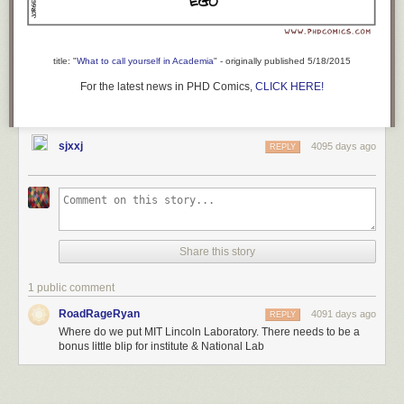
title: "
What to call yourself in Academia
" - originally published 5/18/2015
For the latest news in PHD Comics,
CLICK HERE!
sjxxj
4095 days ago
REPLY
Share this story
也许用不了十年，它就将不再是“它”，而是“他”。
1 public comment
在这种局面下人类当何以自处呢？我们应该像霍金说的那样惧怕人工智能
RoadRageRyan
4091 days ago
REPLY
吗？或者心甘情愿地给机器人当宠物吗？
Where do we put MIT Lincoln Laboratory. There needs to be a
bonus little blip for institute & National Lab
这就到了我要说的下一个阶段，人得靠创造新知识来赚钱。机器人会的所
有东西，都是跟人学的。写报告也好，提建议也好，诊断病情也好，机器
人的能耐在于从已经发生的事情中找到规律，然后把这个规律用于新的事