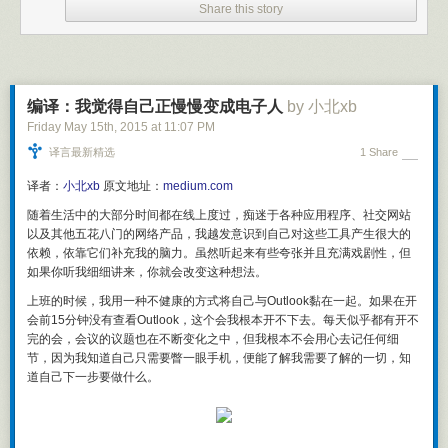
的身体和行为，深入自己的情绪和躯体感受中去，转化创伤，真诚地沟
Share this story
天没有完全按照计划生活，但与第一天相比，你的感觉又如何？最后结果
通，真实地活着。
要比第一天更好还是更糟？这种结果值得你额外花30分钟制定计划吗？
相比人类，马的表达更加简单直接，它们在咨询中能够给予人类所不能企
现在，若你不想花一整天时间做此试验，我可以提供一个更短版本。请在
及的无条件的积极关注和全心全意的支持，这将成为来访者疗愈的基础。
今天挑出两个2小时的时间块。具体时间点无关紧要，但最好你在这两个时
在此之上，与马相处还能提供给我们接触大自然天然的疗愈力量的机会，
间块里的能量水平相同，而且会遇到的干扰程度基本相似。若你无法在同
从而促成更深刻转变的发生。
编译：我觉得自己正慢慢变成电子人
by 小北xb
一天找到两个相似的2小时时间块，就在两天里挑出同一时间段。在第一个
Friday May 15
th
, 2015
at
11:07 PM
一次马术心理咨询 / 治疗具体是怎样的？
2小时时间块里，你只做平时会做的事情，内容由自己掌控。其实，若你想
译言最新精选
1 Share
重复之前两小时所做的事情，也完全没问题。但对于第二个2小时时间块，
马术心理咨询可以作为一次性的咨询来使用，也可以穿插使用，比如主要
请先用15分钟制定一份你想在此时间块内完成的所有事项列表，然后至少
与咨询师进行传统工作室的心理咨询，在必要的时候加入一两次马术咨询
译者：
小北xb
原文地址：
medium.com
以15分钟为间隔，为剩下的1小时45分钟安排好具体计划。最后照计划行
来推进。单次马术心理咨询的时长一般是 2-4 小时之间，来访者首先会到
动。看看你更喜欢哪个时间块。
随着生活中的大部分时间都在线上度过，痴迷于各种应用程序、社交网站
马场与咨询师碰面，双方会商讨这次想要解决的问题或工作的内容。对于
以及其他五花八门的网络产品，我越发意识到自己对这些工具产生很大的
初次接触马匹的来访者，咨询师也会为来访者讲解安全知识和其他马场注
没错，按计划完成任务确实很难，但计划本身并非像获得制定计划的习惯
依赖，依靠它们补充我的脑力。虽然听起来有些夸张并且充满戏剧性，但
意事项。接下来咨询师会与来访者一同进入场地，与今天工作的马见面，
那般重要。利用计划好的未来愿景，优化你当前时刻的行为决定，这才是
如果你听我细细讲来，你就会改变这种想法。
进行实际的心理工作部分。在结束时，双方会结束工作，并商讨以后的安
制定计划的真正意义。写出一份计划的好处，就是能够通过在任意时刻查
排或做一完结。家庭和团体的马术心理咨询与此类似，但如果参与人员较
看它，让你随时重温那份计划好的未来愿景。
上班的时候，我用一种不健康的方式将自己与Outlook黏在一起。如果在开
多，则咨询时间可能也会相应延长，比如可能进行半天或一整天的集中咨
会前15分钟没有查看Outlook，这个会我根本开不下去。每天似乎都有开不
制定计划与视觉化想象间的关联是什么？
询。
完的会，会议的议题也在不断变化之中，但我根本不会用心去记任何细
我把制定计划看作视觉化想象的一种工具，而非相反。制定计划会让你从
节，因为我知道自己只需要瞥一眼手机，便能了解我需要了解的一切，知
原文：
什么是马术心理疗法
/ 清流
思维上创造一份个人未来模型。而且写出的计划能帮你与此模型保持连续
道自己下一步要做什么。
———————————————
一致。每份计划都有某种程度的不准确性，因为我们无法真正知道未来将
是怎样。未来纯粹是个思维构想 — 一个幻觉 — 因为你永远不会存在于未
发自知乎专栏「
清心流
」
来，只能存在于现在。所以制定计划和视觉化想象并不会创造未来。它们