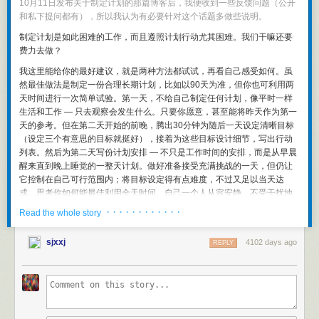
10月11日发布关于
制定计划
的那篇博客后，我便收到一些反馈问题（公开
常见的情绪管理问题（如焦虑、抑郁、愤怒、冲动等）
和私下提问都有），所以我认为有必要针对这个话题多做些说明。
短期和长期的成瘾问题（如网瘾、酒瘾、性瘾等）
制定计划是如此困难的工作，而且遵照计划行动尤其困难。我们干嘛还要
人际沟通、亲密关系、社交障碍和依恋问题
费力去做？
自信、自尊、自律、安全感、责任心等个人问题
青少年的注意力不集中、行为不良或暴力倾向等
我这里能给你的最好建议，就是两种方法都试试，再看自己感受如何。虽
婚姻和家庭中的沟通问题或创伤性事件（如离婚、丧偶、重症、残疾等）
然最佳做法是制定一份合理长期计划，比如以90天为准，但你也可利用两
天时间进行一次简单试验。第一天，不给自己制定任何计划，像平时一样
另外，马术心理疗法也可以应用于团体咨询及拓展训练方面，一般主要以
生活和工作 — 只去观察会发生什么。只要你愿意，甚至能将昨天作为第一
依恋问题、人际沟通和领导力训练几个方面为主。
天的参考。但在第二天开始的前晚，腾出30分钟为随后一天设定清晰目标
马是如何帮助来访者心理疗愈的？
（设定三个有意思的目标就挺好），接着为这些目标设计细节，写出行动
列表。然后为第二天写份计划安排 — 不只是工作时间的安排，而是从早晨
相比猫、狗、牛、羊等其他动物，马具有许多作为心理治疗动物的先天优
醒来直到晚上睡觉的一整天计划。做好准备接受充满挑战的一天，但仍让
势：
它控制在自己可行范围内；将目标设定得有点难度，不过又足以当天达
作为被猎食的动物，马天生具有觉察其他生物意图的能力，因而能立刻对
成。思考你如何能最佳利用全天时间。自己一个人从容安静，不受干扰地
来访者的意图和需求做出反馈，帮助来访者提高对自己状态和问题的觉
完成制定计划的工作。最后照你写下的计划，尽最大努力过好第二天生
· · · · · · · · · · · ·
Read the whole story
察，加深对自己的特点和模式的了解。
活。
马是注重社会关系的群居动物，生活在与人类家庭结构类似的种群中，并
按照这样过完第一天和第二天后，你再决定自己更喜欢哪种生活。你可以
sjxxj
出于自身安全需要随时随地在寻求与其他生命的接触、关系与领导。通过
4102 days ago
REPLY
在每天结束时对当天体验做好记录总结，或直接靠感觉判断；也许你能为
观察马和与马沟通，来访者可以发现自己的关系模式，尝试学习和实践积
每天的生活感受从1到10给出评分。想想若分别按照第一和第二种方式生活
极健康的关系模式，并将这种模式转化到日常生活中的人际关系和亲密关
365天后，自己会抵达何处。请注意我们对最终回答不持正确与否的论断。
系去。
你做出的选择都将依据个人价值观进行判断。
马主要对人的肢体语言而非口头语言产生反应，它们住在自己的身体里而
非头脑中，要与它们建立关系，来访者就要接受挑战，尝试时刻觉察自己
你在第二天很可能经历的是，事情并未总按计划进行。这很正常。即使当