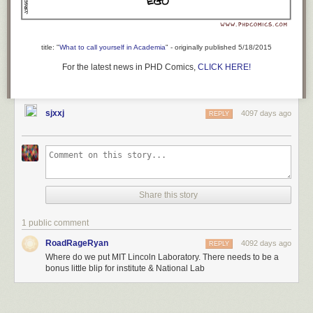
title: "
What to call yourself in Academia
" - originally published 5/18/2015
For the latest news in PHD Comics,
CLICK HERE!
sjxxj
4097 days ago
REPLY
Share this story
也许用不了十年，它就将不再是“它”，而是“他”。
1 public comment
在这种局面下人类当何以自处呢？我们应该像霍金说的那样惧怕人工智能
RoadRageRyan
4092 days ago
REPLY
吗？或者心甘情愿地给机器人当宠物吗？
Where do we put MIT Lincoln Laboratory. There needs to be a
bonus little blip for institute & National Lab
这就到了我要说的下一个阶段，人得靠创造新知识来赚钱。机器人会的所
有东西，都是跟人学的。写报告也好，提建议也好，诊断病情也好，机器
人的能耐在于从已经发生的事情中找到规律，然后把这个规律用于新的事