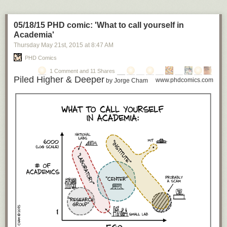
很久以前，人们佩服有知识的人，知识本身就很值钱。
05/18/15 PHD comic: 'What to call yourself in
不久之前，互联网时代，人们可以用搜索引擎得到想要的信息，知识本身
Academia'
就不再值钱了。注意不值钱不等于不重要 — 空气不值钱但是很重要 — 你
必须有知识，但是你不能单靠有知识获得财富。这个时代的知识价值在于
Thursday May 21
st
, 2015
at
8:47 AM
主动搜集和整理知识的能力。比如腾讯机器人新闻出来的第二天，“全媒
PHD Comics
派”立即发表一篇
《5分钟科普“机器新闻”前世今生！》
，综合介绍了各家机
1 Comment and 11 Shares
器新闻的状况，图文并茂通俗易懂，你说这篇文章值钱不值钱。
Piled Higher & Deeper
www.phdcomics.com
by Jorge Cham
按今天最高标准，未必值钱。因为机器人既然会写报告，也完全可以写出
类似的文章。我们甚至可以认为任何报告性的文章、包括大部分“科普”文
章、百科问答知道之类的文章，在近期都有可能完全由机器人来写。也许
媒体甚至根本就没必要保留这种文章，谁想了解哪方面内容完全可以随时
让机器人根据这个特定读者的学识和口味专门写一篇。
那么今天什么值钱？也许使用知识的能力值钱。你总不能用搜索引擎来诊
断自己的病情，对吧？还得靠医生的专业判断。
但是有一个非常厉害的东西已经存在多时了，它一旦被正式推向市场，就
会立即让使用知识的能力也变得不再值钱。这就是IBM的人工智能系
统，“华生”。它已经比任何医生懂得都多，它不再是简单搜索关键词，而是
在相当程度上能够“理解”你的问题，它可以被用于疾病诊断和提供治疗建
议。这样的系统，很快将会全面进入医学、法律和金融咨询领域。