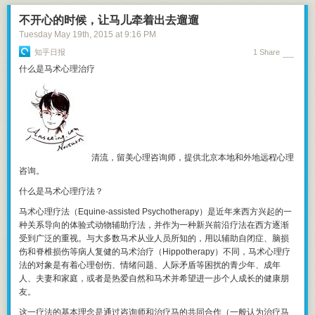
情。机器人，是彻底的经验主义者。
不开心的时候，让马儿牵着出去遛遛
人的一个任务是打破常规。近年美国总统选举越来越强调大数据的作用，
Tuesday May 19
th
, 2015
at
9:16 PM
候选人举手投足都试图合乎机器的要求，处处循规蹈矩地满足选民，结果
选民也厌倦了。现在横空出世的共和党候选人川普却不按常理出牌，以性
知乎日报
1 Share
情中人的面目竞选，动不动就语出惊人，民调反而领先。
什么是马术心理治疗
我老婆做菜不爱看菜谱，经常尝试自己发明新做法，往往做的不怎么好
吃。但那一刻我感觉她身上充满了人性的光辉。
不过机器人并非就不能创新。机器人可以用组合、进化、甚至穷举的方法
创造一系列新东西，一一比较性能，再选拔其中有价值的推出来。这不需
要奇思妙想，这是纯暴力破解。在工业材料和制药业中，这种创新方式非
常常见。这个，人比不了。
清流，
留美心理咨询师，提供北京本地和外地远程心理
咨询。
机器人也可以生成一大堆新的诗句和歌词，只不过这时候它无法判断哪句
最好听。
什么是马术心理疗法？
因为只有人才能判断。人的喜好，可能是一个特别难以用机械化的方式琢
马术心理疗法（Equine-assisted Psychotherapy）是近年来西方兴起的一
磨的东西，有很多人试图用数据分析的方法预测哪个电影剧情能大卖，结
种关系导向的体验式动物辅助疗法
，并作为一种新兴前沿疗法在西方逐渐
果都不太成功。
受到广泛的重视。与大多数马术从业人员所知的，用以辅助自闭症、脑损
伤和脊椎损伤等病人复健的马术治疗（Hippotherapy）不同，马术心理疗
所以人的第二个任务就是表达自己的好恶。你的任何情感流露，哪怕是一
法的对象是有着心理创伤、情绪问题、人际矛盾等困扰的青少年、成年
条微博一个点赞，对机器人来说都是弥足珍贵的，这也是一种创新。哪怕
人、夫妻和家庭，或者是热爱自然和马术并希望进一步个人成长的健康朋
你看完一个报道之后在评论区开骂，哪怕骂得毫无营养，也能帮助机器人
友。
了解此时此地的人类。
这一疗法的基本理念是通过咨询师和治疗马的共同合作（一般认为治疗马