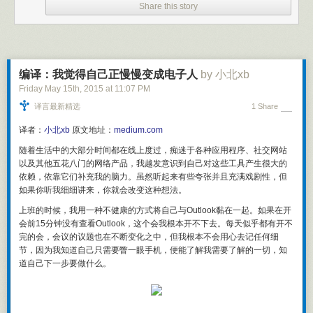
的身体和行为，深入自己的情绪和躯体感受中去，转化创伤，真诚地沟
Share this story
天没有完全按照计划生活，但与第一天相比，你的感觉又如何？最后结果
通，真实地活着。
要比第一天更好还是更糟？这种结果值得你额外花30分钟制定计划吗？
相比人类，马的表达更加简单直接，它们在咨询中能够给予人类所不能企
现在，若你不想花一整天时间做此试验，我可以提供一个更短版本。请在
及的无条件的积极关注和全心全意的支持，这将成为来访者疗愈的基础。
今天挑出两个2小时的时间块。具体时间点无关紧要，但最好你在这两个时
在此之上，与马相处还能提供给我们接触大自然天然的疗愈力量的机会，
间块里的能量水平相同，而且会遇到的干扰程度基本相似。若你无法在同
从而促成更深刻转变的发生。
编译：我觉得自己正慢慢变成电子人
by 小北xb
一天找到两个相似的2小时时间块，就在两天里挑出同一时间段。在第一个
Friday May 15
th
, 2015
at
11:07 PM
一次马术心理咨询 / 治疗具体是怎样的？
2小时时间块里，你只做平时会做的事情，内容由自己掌控。其实，若你想
译言最新精选
1 Share
重复之前两小时所做的事情，也完全没问题。但对于第二个2小时时间块，
马术心理咨询可以作为一次性的咨询来使用，也可以穿插使用，比如主要
请先用15分钟制定一份你想在此时间块内完成的所有事项列表，然后至少
与咨询师进行传统工作室的心理咨询，在必要的时候加入一两次马术咨询
译者：
小北xb
原文地址：
medium.com
以15分钟为间隔，为剩下的1小时45分钟安排好具体计划。最后照计划行
来推进。单次马术心理咨询的时长一般是 2-4 小时之间，来访者首先会到
动。看看你更喜欢哪个时间块。
随着生活中的大部分时间都在线上度过，痴迷于各种应用程序、社交网站
马场与咨询师碰面，双方会商讨这次想要解决的问题或工作的内容。对于
以及其他五花八门的网络产品，我越发意识到自己对这些工具产生很大的
初次接触马匹的来访者，咨询师也会为来访者讲解安全知识和其他马场注
没错，按计划完成任务确实很难，但计划本身并非像获得制定计划的习惯
依赖，依靠它们补充我的脑力。虽然听起来有些夸张并且充满戏剧性，但
意事项。接下来咨询师会与来访者一同进入场地，与今天工作的马见面，
那般重要。利用计划好的未来愿景，优化你当前时刻的行为决定，这才是
如果你听我细细讲来，你就会改变这种想法。
进行实际的心理工作部分。在结束时，双方会结束工作，并商讨以后的安
制定计划的真正意义。写出一份计划的好处，就是能够通过在任意时刻查
排或做一完结。家庭和团体的马术心理咨询与此类似，但如果参与人员较
看它，让你随时重温那份计划好的未来愿景。
上班的时候，我用一种不健康的方式将自己与Outlook黏在一起。如果在开
多，则咨询时间可能也会相应延长，比如可能进行半天或一整天的集中咨
会前15分钟没有查看Outlook，这个会我根本开不下去。每天似乎都有开不
制定计划与视觉化想象间的关联是什么？
询。
完的会，会议的议题也在不断变化之中，但我根本不会用心去记任何细
我把制定计划看作视觉化想象的一种工具，而非相反。制定计划会让你从
节，因为我知道自己只需要瞥一眼手机，便能了解我需要了解的一切，知
原文：
什么是马术心理疗法
/ 清流
思维上创造一份个人未来模型。而且写出的计划能帮你与此模型保持连续
道自己下一步要做什么。
———————————————
一致。每份计划都有某种程度的不准确性，因为我们无法真正知道未来将
是怎样。未来纯粹是个思维构想 — 一个幻觉 — 因为你永远不会存在于未
发自知乎专栏「
清心流
」
来，只能存在于现在。所以制定计划和视觉化想象并不会创造未来。它们