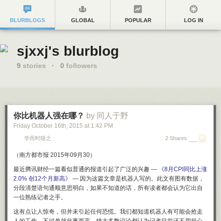
BLURBLOGS
GLOBAL
POPULAR
LOG IN
sjxxj's blurblog
9
stories
·
0
followers
你比机器人强在哪？
by 同人于野
Friday October 16
th
, 2015
at
1:42 PM
学而时嘻之
2 Shares
（南方都市报 2015年09月30）
最近腾讯财经一篇看似普通的报道引起了广泛的兴趣 —
《8月CPI同比上涨
2.0% 创12个月新高》
— 因为这篇文章是机器人写的。此文有图有数据，
分段清楚语句通顺意思明白，如果不知道的话，所有读者都会认为它出自
一位熟练记者之手。
这有点让人惊奇，但并未引起任何恐慌。我们都知道机器人有可能会抢走