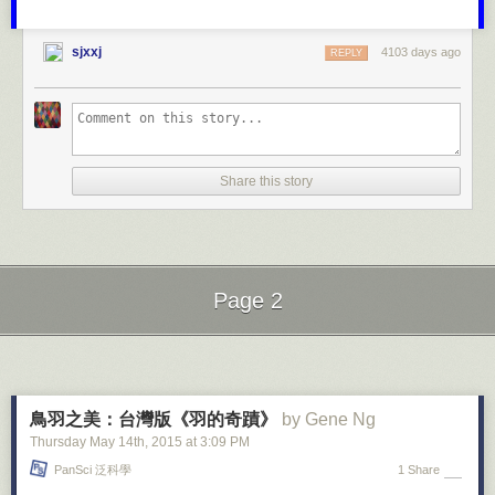
值得付出的个人投资？
界的地图，我为何还要花时间研究街道和路标？（有人说迷路也是一门艺
术，现在的我们是否正失去这门艺术？）
另一方面，要是你想让个人收入增长100%，又没有实现此目标的具体计
sjxxj
4103 days ago
REPLY
划，但仍试图在行动过程中做出个人最佳选择，又会发生什么？你很可能
我觉得自己的做法没什么不对，但我时常产生一种怪异的感觉——自己是
在做出决定时会有更多犹豫和不确定感，而这些感受将导致各种拖延行
不是对科技过于依赖？在看了一段视频之后，我开始反思自己。这段视频
为。你该在公司内朝着职位高升努力工作吗？还是找份新工作？或者辞掉
随机采访夫妇和情侣，问他们是否记得对方的手机号码。有趣的是，没有
工作全职创业？是在保留当前工作的同时开创一份副业？还是兼职做咨询
一个人准确说出对方的号码。几年前，我就用心记住伴侣的电话号码，如
工作？直到并且除非能给每条道路描绘一幅清晰的思维图景，面对这些选
果当初我没有刻意去做这个决定，现在的我一定也记不住她的号码。
择中的任何一项，你都永远不会感到太自信。
Share this story
放弃一些古老的做法和方式并没有什么大不了的，但如果将所有放弃的东
模糊思考会导致行动上的犹豫不决。清晰思考则能让大胆和连续一致的行
西加在一起，你会突然觉得有些可怕，不是吗？随着可穿戴装置走向市
动变得更易实现。而真正雄心勃勃的目标，通常都需要大胆和连续一致的
场，电子人VS勒德分子（反对科技进步和过度依赖科技的人）的争斗被置
行动。
于聚光灯下。谷歌眼镜虽然被很多人视为一个“失败之作”，但我们决不能小
觑这款产品。谷歌眼镜代表了未来的一个发展方向。在将来的某一天，很
所以若你觉得并非真的需要制定计划，有可能一开始你便没有设定富于挑
多人都会把一台电脑戴在自己的脸上。
Page 2
战的目标，对自己也没什么太高要求。假如那就是你想过的生活，完全没
问题，但你干嘛来看我的博客？我们何不做点更有雄心的事情？定个一年
Next Page of Stories
Loading...
后收入加倍的目标… 或写本书并将它出版... 花一个月到你从没去过的国家
旅行... 戒掉吸烟并减去50磅体重… 不管是什么，只要能真正激励你就行。
未来的电子人
好消息是，对于许多目标，已有实现它们的现成计划。例如，若你想跑马
现在，苹果手表以及其他智能手表又横空出世，未来还会有更多智能产品
拉松，就有为期6个月的现成培训项目。只要你每天机械执行，便可逐渐培
鳥羽之美：台灣版《羽的奇蹟》
by Gene Ng
问世。最初，可能不会有很多人需要这些产品，但它们终将成为一件生活
养出所需耐力水平，最终在比赛日至少跑完长达26.2英里的路程。与你从
Thursday May 14
th
, 2015
at
3:09 PM
必需品。最后，我们所有人的大脑都会植入智能芯片。我最喜欢的作家之
头设计那些计划相比，现成计划并非意味着更加轻松容易。但利用其他人
PanSci 泛科學
1 Share
一约翰·赫尔曼这样写道：“苹果手表将成为你和吞噬你注意力的可怕智能手
已证明成功的计划，肯定能帮你节省一些时间。