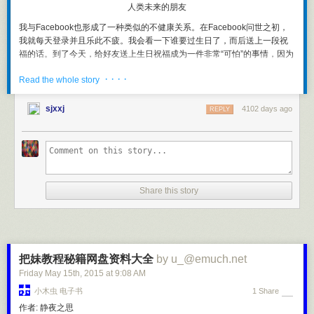
的全部作用，就在于影响你的现在。但通过利用连续一致、内在相连的未
人类未来的朋友
来愿景，做出一天又一天的相应决定，你会开始营造出前进势头，最终实
我与Facebook也形成了一种类似的不健康关系。在Facebook问世之初，
现自己的那些目标。
我就每天登录并且乐此不疲。我会看一下谁要过生日了，而后送上一段祝
我现在没有制定计划，大多数时候在实现个人目标上也毫无问题。制定计
福的话。到了今天，给好友送上生日祝福成为一件非常“可怕”的事情，因为
划似乎有点多余。我为何要麻烦自己这样做？
Facebook上的好友太多了，每天都有人过生日，几乎像洪水一样将我淹
· · · ·
Read the whole story
没。我担心漏掉一两个好友的生日，最后逼得我干脆不给所有人送上生日
如果你没有什么真正伟大的目标，就无需制定计划。但倘若如此，你很可
祝福。Facebook让你知道任何一个人的“特殊日子”是什么时候，但如果没
能在目标设定上低估了自己。例如，要是你有份工作并设定了今年收入增
有Facebook，你又很难记住这些特别日，这会让人感到很抑郁。你还能凭
sjxxj
4102 days ago
长10%的目标，只要你继续像以往一样工作，就能期待达成此目标，那你
REPLY
自己的记忆回想起任何一个人的生日是哪一天吗？你是否也和我一样，丧
为何还需制定一份详细计划？你根本不需要。但这种目标挺无力的，难道
失了部分记忆？
不是吗？
实际上，如果我不用笔把一件事情记在纸上——依我之见，现在用这种方
现在，要是你定下一个雄心勃勃的目标，想让今年收入增长100%，又会怎
式的人已经不多了——我便会觉得自己会永远忘记这件事情，即使我只需
样？而且你看出这种目标在现有工作中，实质上不可能被动发生。此时你
要点点鼠标便会记起这件事情。现在，我已经将Twitter作为我的一个大脑
就得拨开脑中迷雾，好好想想了。这种情形需要你思考一年后想成为的样
Share this story
辅助工具。我上周做了什么？碰到这样的问题时，我就查一下Twitter上的
子，并指导自己在接下来的30或90天内需要做什么。很可能你对第一步该
记录，看看我在上周发了什么帖子。或者在Instagram上打开我的在线剪贴
做什么根本就不清楚。达成此目标的方法有可能存在，但实现它的途径并
簿，看看自己上周干了什么。
非显而易见。这种目标要求你在行动上保持积极主动和连续一致；只是被
动地随波逐流，无法将你带向这样的雄心目标。
现在请想象上述情景.... 假如经过15小时努力，你制定出一份步步相扣的计
把妹教程秘籍网盘资料大全
by u_@emuch.net
划，能确切展示自己需要做什么，便可在未来一年让个人收入增长100%，
Friday May 15
th
, 2015
at
9:08 AM
科幻片《机械战警》
这时又将怎样？这份计划会非常清晰地告诉你，为实现目标，本周你就必
小木虫 电子书
1 Share
须开始做什么。这份计划让你感到言之有理 — 虽然绝不轻松，但你很清楚
我是个路痴，经常搞错方向，不得不依赖iPhone导航。（也许我并不是个
作者: 静夜之思
若自己按计划行动，便很可能达成此目标。倘若如此，那15小时是不是你
路痴，只是不分东南西北罢了，谁知道呢？）既然我的口袋里装着整个世