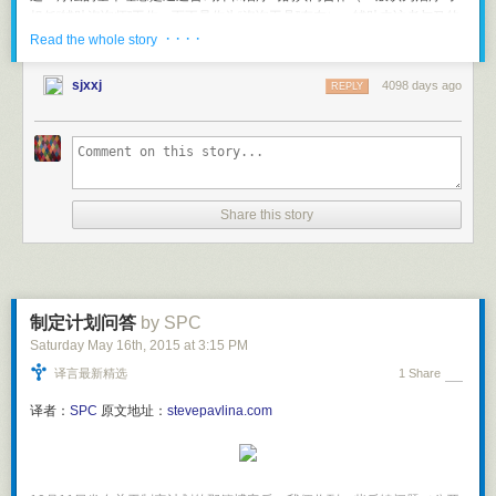
我不敢肯定给机器人当受试者能有多赚钱。但表达感情宣布自己喜欢什
担任“辅助咨询师”工作，而不是作为“咨询工具”存在），辅助来访者与马的
么，是我们作为人类的神圣权利，将来可能还是义务，是机器人必须为人
· · · ·
关系及体验，以此来加深来访者对自身关系模式的觉察和了解，帮来访者
Read the whole story
服务而不是相反的主权宣示。
尝试学习和建立与自身和与他人健康的关系模式，并在这样稳定互信的关
过去，说一个人的大脑像电脑是夸他；将来，说人脑像电脑可能是骂人。
系的基础上，催生来访者日常生活各个领域中的改变。
sjxxj
4098 days ago
REPLY
在机器人时代，我们要想的是怎么让自己更像一个“人”，而不要追求像电
马术心理疗法的重点不在于马术或骑乘，而在于通过各类与马有关的地面
脑！崇拜电脑，是人类历史上非常短暂的文化。
工作和骑乘活动，来发展来访者在非言语沟通、问题解决、领导力、团队
我在本文中用到了一些从网上取得的现成知识，可以说机器人对本文有所
协作等方面的技能。并通过建立来访者与马之间的关系，帮助来访者体验
帮助。但主要内容和结论，不论对错，都是我的原创，你不可能在任何搜
依恋、支持、信任、责任、关爱等人类关系中的核心体验和情感，用以解
索引擎中搜索到，所以我敢说这篇文章机器人写不出来，所以我敢拿稿
决心理创伤、人际关系、情绪管理、自尊自信、社会支持等方面的心理和
Share this story
费。
生活问题。
……或者，至少现在它们还写不出来。
在马术心理咨询 / 治疗中，心理咨询师同时担任心理咨询师和马术师工作，
因此需要同时接受心理咨询和马术两方面的专业训练。而
来访者则不需要
———-
有任何马术经验
，即使是从来没有接触过马的人也可以接受马术心理咨
[1] 这方面的详细报道，参加《连线》杂志，Can an Algorithm Write a
询，马术经验丰富的咨询师会带领来访者熟悉马匹、学会沟通、进入状
制定计划问答
by SPC
Better News Story Than a Human Reporter? Steven Levy, 04.24.12.
态。
Saturday May 16
th
, 2015
at
3:15 PM
马术心理疗法的应用范围？
译言最新精选
1 Share
由于马术心理疗法强度大、见效快，一般来说可作为中短期疗法使用。它
译者：
SPC
原文地址：
stevepavlina.com
也可以与其他类型的疗法混用，作为在中长程疗法中间穿插的独立或辅助
咨询
，帮助来访者快速突破心理上的瓶颈，促使积极改变发生。以下是一
些常见的马术心理咨询应用领域：
急性和慢性的心理创伤疗愈（包括性侵犯、车祸、长期言语情感暴力等）