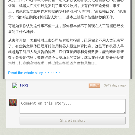
人的工作，不过单就此事而言，绝大多数议论都认为记者目前还不用担心
饭碗。机器人在文中只是罗列了事实和数据，没有任何评论分析。事实
上，腾讯这篇文章中连对数据的罗列是引用“人类”的：“余秋梅认为”、“他表
示”、“银河证券的分析报告认为”……基本上就是个智能摘抄的工作。
可是如果你认为这件事不值一提，那你根本就不了解现在人工智能已经发
展到了什么地步。
从去年开始，美联社对上市公司新财报的报道，已经完全不用人类记者写
了。有些英文媒体已经开始使用机器人报道体育比赛。这些写作机器人早
就超越了引用人类报告的阶段，它们直接阅读和分析数据，能判断出哪些
数字是关键信息，知道谁是今天赛场上的英雄，球队在什么时刻开始反败
为胜，比赛的高潮在哪，并以此选择报道角度和风格[1]。
有多家公司提供这种机器人写作服务。其中有一家叫做Narraive Scienece
· · · · · ·
Read the whole story
的，发现写新闻还不是最赚钱的，最赚钱的业务给公司写企业内部报告。
机器人收集你企业的各种信息，发现你的趋势、成就和问题，生成的报告
sjxxj
3949 days ago
REPLY
中有判断、有结论、有建议 — 基本上就是商业咨询的活。
这是腾讯在中国的一小步，其背后却是机器人在世界的一大步。
有些媒体不告诉你哪篇文章是机器人写的，所以你可能早就看过而不自
知。关键在于，机器人写的东西不但不比人写的差，而且可能比人写的更
好。
Share this story
据此我以为，这个世界正在经历深刻的变革：人靠知识谋生的主流方法一
变再变。